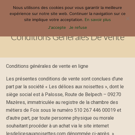
Nous utilisons des cookies pour vous garantir la meilleure
expérience sur notre site web. Continuer la navigation sur ce
site implique votre acceptation.
En savoir plus
J'accepte
Je refuse
Conditions Générales De Vente
Conditions générales de vente en ligne
Les présentes conditions de vente sont conclues d’une
part par la société « Les délices aux noisettes », dont le
siège social est à Palosse, Route de Belpech – 09270
Mazères, immatriculée au registre de la chambre des
métiers de Foix sous le numéro 510 267 446 00019 et
d’autre part, par toute personne physique ou morale
souhaitant procéder à un achat via le site internet
lesdelicesauxnoisettes.com dénommée ci-après »